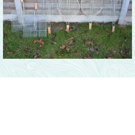
Grote BBQ: €35
( 2 stuks)
BBQ met 2 afzonderlijke vakken.
Rooster en BBQ gereinigd terug